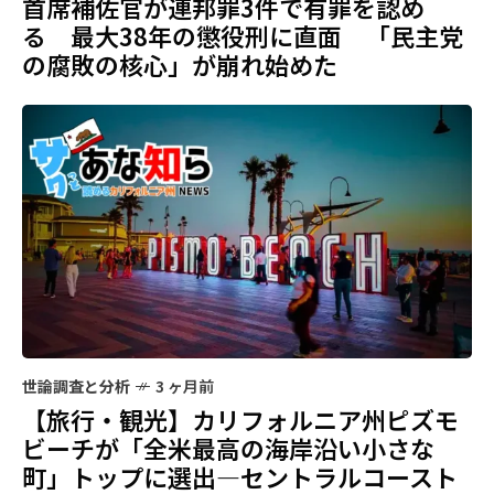
首席補佐官が連邦罪3件で有罪を認め
る 最大38年の懲役刑に直面 「民主党
の腐敗の核心」が崩れ始めた
世論調査と分析
3 ヶ月前
【旅行・観光】カリフォルニア州ピズモ
ビーチが「全米最高の海岸沿い小さな
町」トップに選出―セントラルコースト