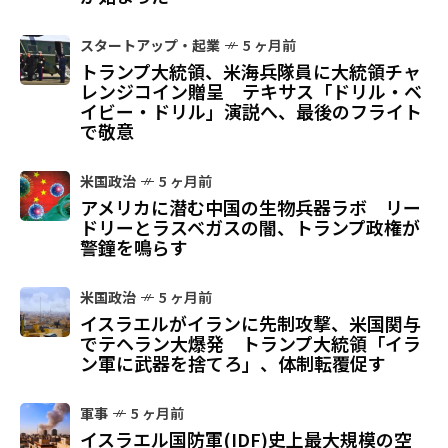
スタートアップ・起業
5 ヶ月前
トランプ大統領、米海兵隊員に大統領チャ
レンジコイン贈呈 テキサス「ドリル・ベ
イビー・ドリル」演説へ、最後のフライト
で敬意
米国政治
5 ヶ月前
アメリカに潜む中国の生物兵器ラボ リー
ドリーとラスベガスの闇、トランプ政権が
警鐘を鳴らす
米国政治
5 ヶ月前
イスラエルがイランに先制攻撃、米国関与
でテヘラン大爆発 トランプ大統領「イラ
ン軍に武器を捨てろ」、体制転覆促す
軍事
5 ヶ月前
イスラエル国防軍(IDF)史上最大規模の空