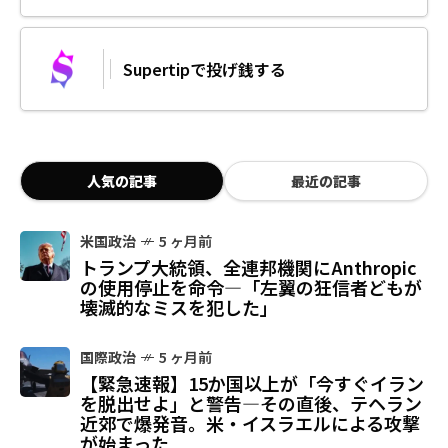
Supertipで投げ銭する
人気の記事
最近の記事
米国政治
5 ヶ月前
トランプ大統領、全連邦機関にAnthropic
の使用停止を命令—「左翼の狂信者どもが
壊滅的なミスを犯した」
国際政治
5 ヶ月前
【緊急速報】15か国以上が「今すぐイラン
を脱出せよ」と警告—その直後、テヘラン
近郊で爆発音。米・イスラエルによる攻撃
が始まった