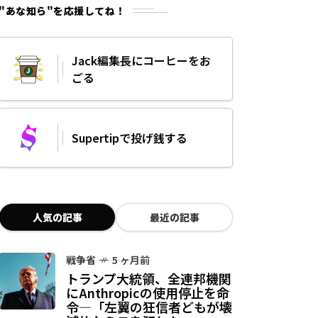
"あな知ら"を応援してね！
Jack編集長にコーヒーをお
ごる
Supertipで投げ銭する
人気の記事
最近の記事
戦争省
5 ヶ月前
トランプ大統領、全連邦機関
にAnthropicの使用停止を命
令—「左翼の狂信者どもが壊