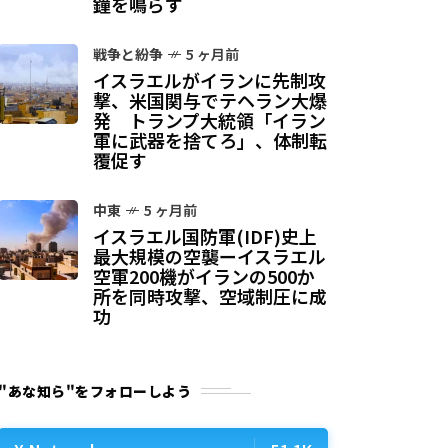
鐘を鳴らす
戦争と紛争
5 ヶ月前
イスラエルがイランに先制攻
撃、米国関与でテヘラン大爆
発 トランプ大統領「イラン
軍に武器を捨てろ」、体制転
覆促す
中東
5 ヶ月前
イスラエル国防軍(IDF)史上
最大規模の空襲ーイスラエル
空軍200機がイランの500か
所を同時攻撃、空域制圧に成
功
"あな知ら"をフォローしよう