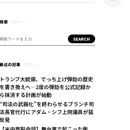
検索
SEARCH
最近の記事
トランプ大統領、でっち上げ弾劾の歴史
を書き換えへ—2度の弾劾を公式記録か
ら抹消する計画が始動
“司法の武器化”を終わらせるブランチ司
法長官代行にアダム・シフ上院議員が猛
反発
【米中首脳会談】舞台裏で起こった衝