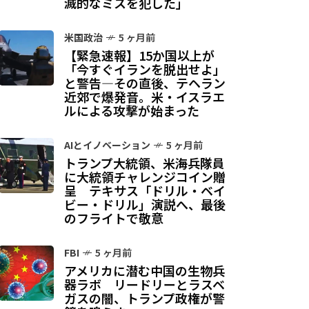
滅的なミスを犯した」
米国政治
5 ヶ月前
【緊急速報】15か国以上が
「今すぐイランを脱出せよ」
と警告—その直後、テヘラン
近郊で爆発音。米・イスラエ
ルによる攻撃が始まった
AIとイノベーション
5 ヶ月前
トランプ大統領、米海兵隊員
に大統領チャレンジコイン贈
呈 テキサス「ドリル・ベイ
ビー・ドリル」演説へ、最後
のフライトで敬意
FBI
5 ヶ月前
アメリカに潜む中国の生物兵
器ラボ リードリーとラスベ
ガスの闇、トランプ政権が警