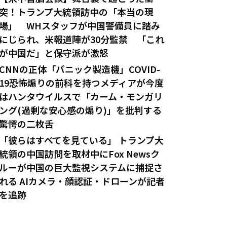
突！トランプ大統領訪中の「本当の現
場」 WHスタッフが中国警備員に踏み
にじられ、米報道陣が30分監禁 「これ
が中国だ」と保守派が激怒
CNNの正体「パニック製造機」COVID-
19恐怖煽りの前科を持つメディアが今度
はハンタウイルスで「カーム・モンガリ
ング(過剰な安心感の煽り)」を批判する
驚愕の二枚舌
「彼らはすべてを見ている」 トランプ大
統領の中国訪問を取材中にFox Newsク
ルーが中国の巨大監視システムに捕捉さ
れる AIカメラ・顔認証・ドローンが記者
を追跡