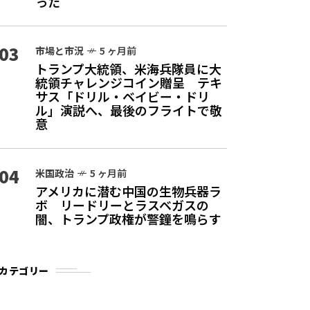
った
03
市場と市況
5 ヶ月前
トランプ大統領、米海兵隊員に大
統領チャレンジコイン贈呈 テキ
サス「ドリル・ベイビー・ドリ
ル」演説へ、最後のフライトで敬
意
04
米国政治
5 ヶ月前
アメリカに潜む中国の生物兵器ラ
ボ リードリーとラスベガスの
闇、トランプ政権が警鐘を鳴らす
カテゴリー