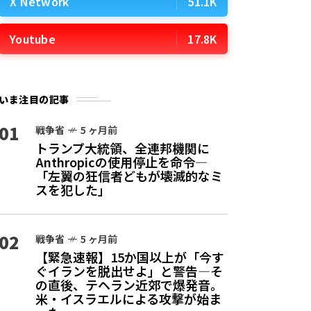
X Network
51.1K
Youtube
17.8K
いま注目の記事
01
戦争省
5 ヶ月前
トランプ大統領、全連邦機関に
Anthropicの使用停止を命令—
「左翼の狂信者どもが壊滅的なミ
スを犯した」
02
戦争省
5 ヶ月前
【緊急速報】15か国以上が「今す
ぐイランを脱出せよ」と警告—そ
の直後、テヘラン近郊で爆発音。
米・イスラエルによる攻撃が始ま