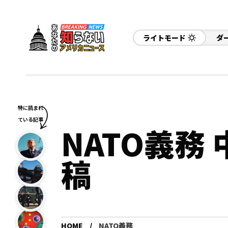
ライトモード
ダ
特に読まれ
ている記事
NATO義務
稿
HOME
NATO義務