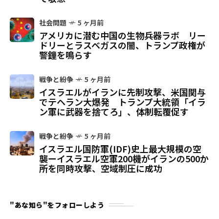
社会問題
5 ヶ月前
アメリカに潜む中国の生物兵器ラボ リー
ドリーとラスベガスの闇、トランプ政権が
警鐘を鳴らす
戦争と紛争
5 ヶ月前
イスラエルがイランに先制攻撃、米国関与
でテヘラン大爆発 トランプ大統領「イラ
ン軍に武器を捨てろ」、体制転覆促す
戦争と紛争
5 ヶ月前
イスラエル国防軍(IDF)史上最大規模の空
襲ーイスラエル空軍200機がイランの500か
所を同時攻撃、空域制圧に成功
"あな知ら"をフォローしよう