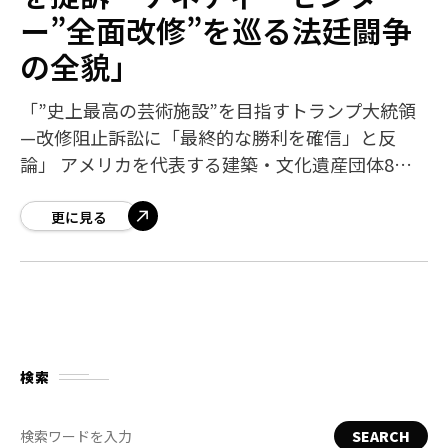
ー”全面改修”を巡る法廷闘争
の全貌」
「”史上最高の芸術施設”を目指すトランプ大統領
—改修阻止訴訟に「最終的な勝利を確信」と反
論」 アメリカを代表する建築・文化遺産団体8団
体が、トランプ大統領とケネディ・センター理事
会を相手取り、連邦
更に見る
検索
SEARCH