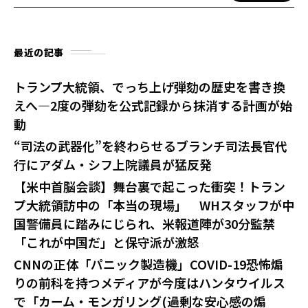
最近の記事
トランプ大統領、でっち上げ弾劾の歴史を書き換
えへ—2度の弾劾を公式記録から抹消する計画が始
動
“司法の武器化”を終わらせるブランチ司法長官代
行にアダム・シフ上院議員が猛反発
【米中首脳会談】舞台裏で起こった衝突！トラン
プ大統領訪中の「本当の現場」 WHスタッフが中
国警備員に踏みにじられ、米報道陣が30分監禁
「これが中国だ」と保守派が激怒
CNNの正体「パニック製造機」COVID-19恐怖煽
りの前科を持つメディアが今度はハンタウイルス
で「カーム・モンガリング(過剰な安心感の煽