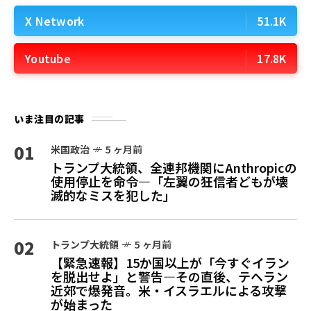
X Network
51.1K
Youtube
17.8K
いま注目の記事
01
米国政治
5 ヶ月前
トランプ大統領、全連邦機関にAnthropicの
使用停止を命令—「左翼の狂信者どもが壊
滅的なミスを犯した」
02
トランプ大統領
5 ヶ月前
【緊急速報】15か国以上が「今すぐイラン
を脱出せよ」と警告—その直後、テヘラン
近郊で爆発音。米・イスラエルによる攻撃
が始まった