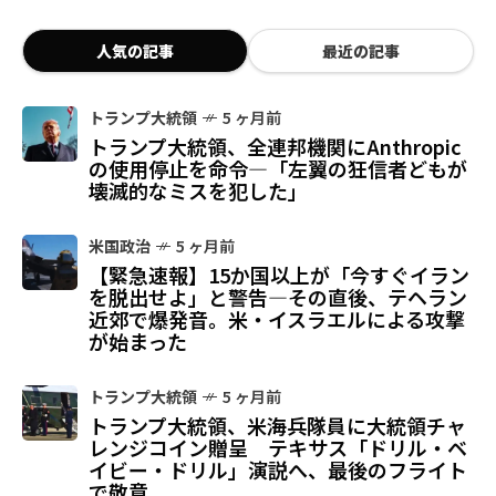
人気の記事
最近の記事
トランプ大統領
5 ヶ月前
トランプ大統領、全連邦機関にAnthropic
の使用停止を命令—「左翼の狂信者どもが
壊滅的なミスを犯した」
米国政治
5 ヶ月前
【緊急速報】15か国以上が「今すぐイラン
を脱出せよ」と警告—その直後、テヘラン
近郊で爆発音。米・イスラエルによる攻撃
が始まった
トランプ大統領
5 ヶ月前
トランプ大統領、米海兵隊員に大統領チャ
レンジコイン贈呈 テキサス「ドリル・ベ
イビー・ドリル」演説へ、最後のフライト
で敬意