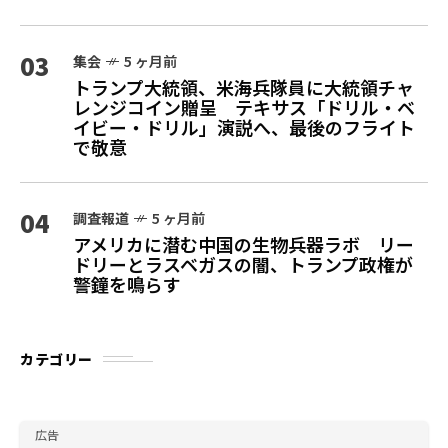
03
集会
5 ヶ月前
トランプ大統領、米海兵隊員に大統領チャ
レンジコイン贈呈 テキサス「ドリル・ベ
イビー・ドリル」演説へ、最後のフライト
で敬意
04
調査報道
5 ヶ月前
アメリカに潜む中国の生物兵器ラボ リー
ドリーとラスベガスの闇、トランプ政権が
警鐘を鳴らす
カテゴリー
広告