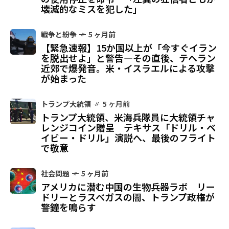
壊滅的なミスを犯した」
戦争と紛争
5 ヶ月前
【緊急速報】15か国以上が「今すぐイラン
を脱出せよ」と警告—その直後、テヘラン
近郊で爆発音。米・イスラエルによる攻撃
が始まった
トランプ大統領
5 ヶ月前
トランプ大統領、米海兵隊員に大統領チャ
レンジコイン贈呈 テキサス「ドリル・ベ
イビー・ドリル」演説へ、最後のフライト
で敬意
社会問題
5 ヶ月前
アメリカに潜む中国の生物兵器ラボ リー
ドリーとラスベガスの闇、トランプ政権が
警鐘を鳴らす