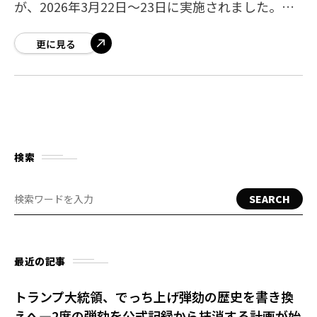
が、2026年3月22日～23日に実施されました。結
果は「反対」が約54％、「賛成」が約46％とな
り、改正案は否決されました。202
更に見る
検索
SEARCH
最近の記事
トランプ大統領、でっち上げ弾劾の歴史を書き換
えへ—2度の弾劾を公式記録から抹消する計画が始