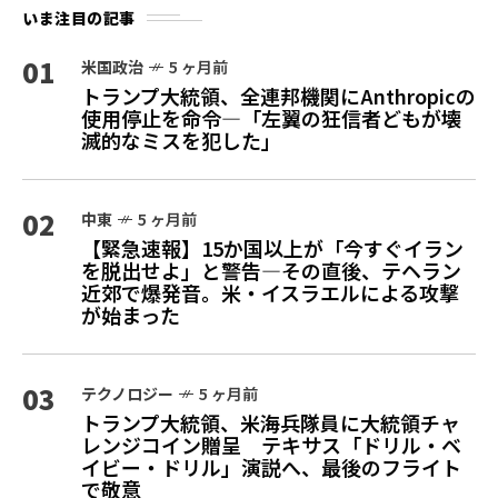
いま注目の記事
01
米国政治
5 ヶ月前
トランプ大統領、全連邦機関にAnthropicの
使用停止を命令—「左翼の狂信者どもが壊
滅的なミスを犯した」
02
中東
5 ヶ月前
【緊急速報】15か国以上が「今すぐイラン
を脱出せよ」と警告—その直後、テヘラン
近郊で爆発音。米・イスラエルによる攻撃
が始まった
03
テクノロジー
5 ヶ月前
トランプ大統領、米海兵隊員に大統領チャ
レンジコイン贈呈 テキサス「ドリル・ベ
イビー・ドリル」演説へ、最後のフライト
で敬意