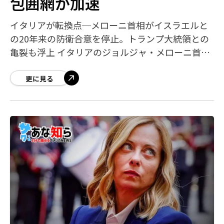
包囲網が加速
イタリアが転換点─メローニ首相がイスラエルと
の20年来の防衛合意を停止。トランプ大統領との
亀裂も浮上 イタリアのジョルジャ・メローニ首相
が2026年4月14日、イスラエルとの防衛協定の自
動更新を停止すると発表しました。か
更に見る