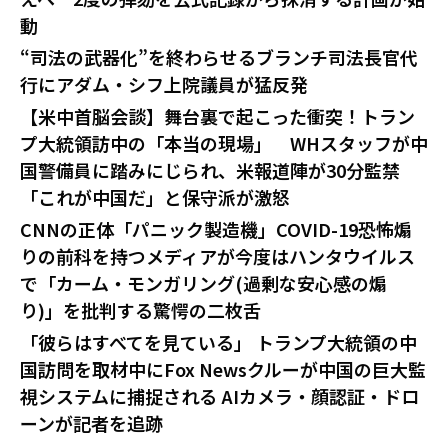
動
“司法の武器化”を終わらせるブランチ司法長官代
行にアダム・シフ上院議員が猛反発
【米中首脳会談】舞台裏で起こった衝突！トラン
プ大統領訪中の「本当の現場」 WHスタッフが中
国警備員に踏みにじられ、米報道陣が30分監禁
「これが中国だ」と保守派が激怒
CNNの正体「パニック製造機」COVID-19恐怖煽
りの前科を持つメディアが今度はハンタウイルス
で「カーム・モンガリング(過剰な安心感の煽
り)」を批判する驚愕の二枚舌
「彼らはすべてを見ている」 トランプ大統領の中
国訪問を取材中にFox Newsクルーが中国の巨大監
視システムに捕捉される AIカメラ・顔認証・ドロ
ーンが記者を追跡