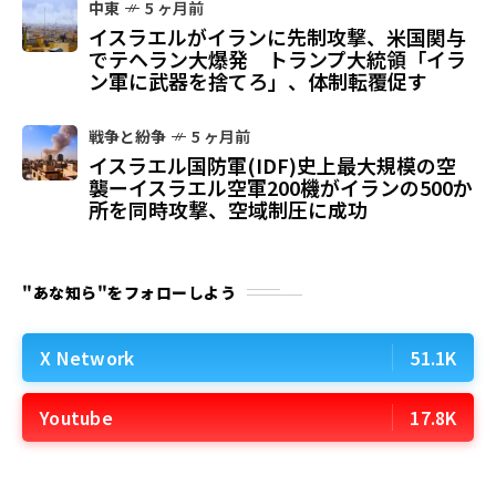
中東
5 ヶ月前
イスラエルがイランに先制攻撃、米国関与
でテヘラン大爆発 トランプ大統領「イラ
ン軍に武器を捨てろ」、体制転覆促す
戦争と紛争
5 ヶ月前
イスラエル国防軍(IDF)史上最大規模の空
襲ーイスラエル空軍200機がイランの500か
所を同時攻撃、空域制圧に成功
"あな知ら"をフォローしよう
X Network
51.1K
Youtube
17.8K