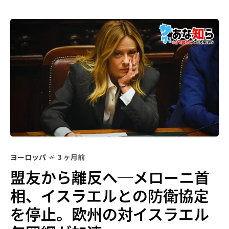
ヨーロッパ
3 ヶ月前
盟友から離反へ─メローニ首
相、イスラエルとの防衛協定
を停止。欧州の対イスラエル