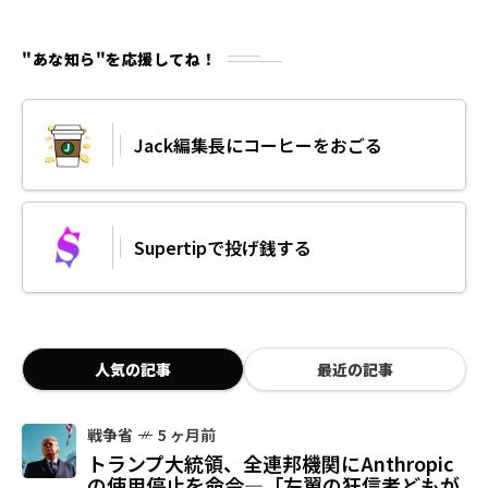
"あな知ら"を応援してね！
Jack編集長にコーヒーをおごる
Supertipで投げ銭する
人気の記事
最近の記事
戦争省
5 ヶ月前
トランプ大統領、全連邦機関にAnthropic
の使用停止を命令—「左翼の狂信者どもが