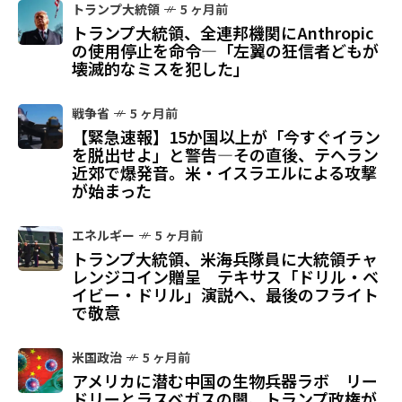
トランプ大統領
5 ヶ月前
トランプ大統領、全連邦機関にAnthropic
の使用停止を命令—「左翼の狂信者どもが
壊滅的なミスを犯した」
戦争省
5 ヶ月前
【緊急速報】15か国以上が「今すぐイラン
を脱出せよ」と警告—その直後、テヘラン
近郊で爆発音。米・イスラエルによる攻撃
が始まった
エネルギー
5 ヶ月前
トランプ大統領、米海兵隊員に大統領チャ
レンジコイン贈呈 テキサス「ドリル・ベ
イビー・ドリル」演説へ、最後のフライト
で敬意
米国政治
5 ヶ月前
アメリカに潜む中国の生物兵器ラボ リー
ドリーとラスベガスの闇、トランプ政権が