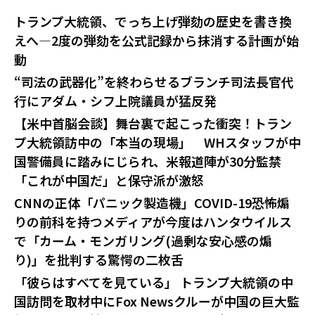
トランプ大統領、でっち上げ弾劾の歴史を書き換
えへ—2度の弾劾を公式記録から抹消する計画が始
動
“司法の武器化”を終わらせるブランチ司法長官代
行にアダム・シフ上院議員が猛反発
【米中首脳会談】舞台裏で起こった衝突！トラン
プ大統領訪中の「本当の現場」 WHスタッフが中
国警備員に踏みにじられ、米報道陣が30分監禁
「これが中国だ」と保守派が激怒
CNNの正体「パニック製造機」COVID-19恐怖煽
りの前科を持つメディアが今度はハンタウイルス
で「カーム・モンガリング(過剰な安心感の煽
り)」を批判する驚愕の二枚舌
「彼らはすべてを見ている」 トランプ大統領の中
国訪問を取材中にFox Newsクルーが中国の巨大監