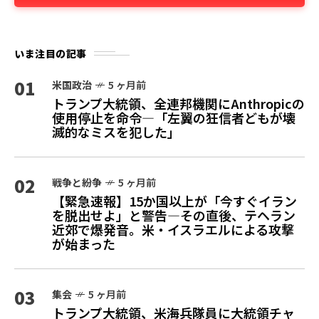
いま注目の記事
01
米国政治
5 ヶ月前
トランプ大統領、全連邦機関にAnthropicの
使用停止を命令—「左翼の狂信者どもが壊
滅的なミスを犯した」
02
戦争と紛争
5 ヶ月前
【緊急速報】15か国以上が「今すぐイラン
を脱出せよ」と警告—その直後、テヘラン
近郊で爆発音。米・イスラエルによる攻撃
が始まった
03
集会
5 ヶ月前
トランプ大統領、米海兵隊員に大統領チャ