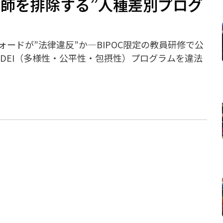
師を排除する”人種差別プログ
ードが”法律違反”か―BIPOC限定の教員研修で公
DEI（多様性・公平性・包摂性）プログラムを違法