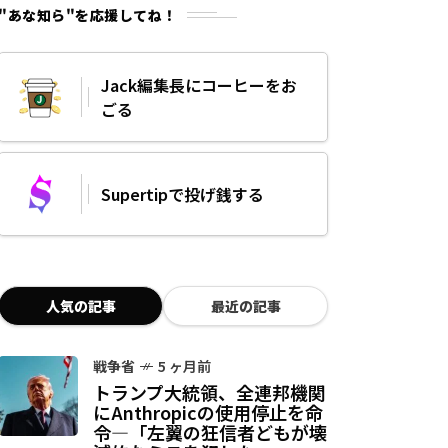
"あな知ら"を応援してね！
Jack編集長にコーヒーをお
ごる
Supertipで投げ銭する
人気の記事
最近の記事
戦争省
5 ヶ月前
トランプ大統領、全連邦機関
にAnthropicの使用停止を命
令—「左翼の狂信者どもが壊