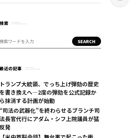
検索
SEARCH
最近の記事
トランプ大統領、でっち上げ弾劾の歴史
を書き換えへ—2度の弾劾を公式記録か
ら抹消する計画が始動
“司法の武器化”を終わらせるブランチ司
法長官代行にアダム・シフ上院議員が猛
反発
【米中首脳会談】舞台裏で起こった衝