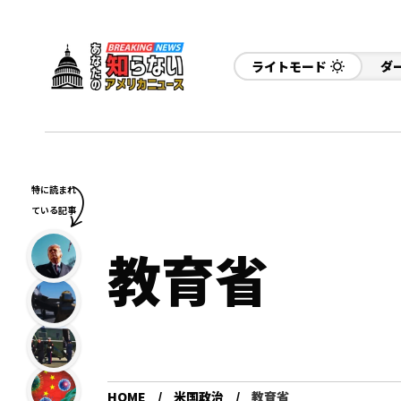
ライトモード
ダ
特に読まれ
ている記事
教育省
HOME
米国政治
教育省