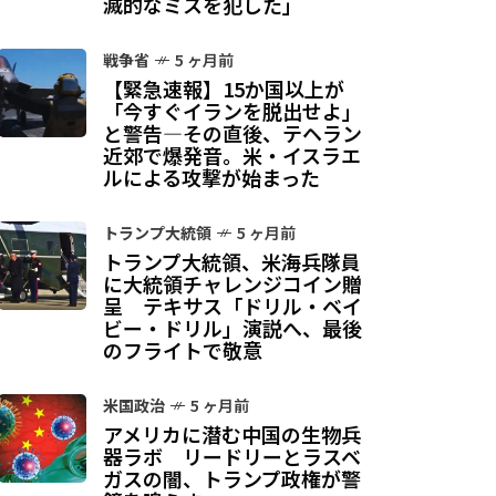
滅的なミスを犯した」
戦争省
5 ヶ月前
【緊急速報】15か国以上が
「今すぐイランを脱出せよ」
と警告—その直後、テヘラン
近郊で爆発音。米・イスラエ
ルによる攻撃が始まった
トランプ大統領
5 ヶ月前
トランプ大統領、米海兵隊員
に大統領チャレンジコイン贈
呈 テキサス「ドリル・ベイ
ビー・ドリル」演説へ、最後
のフライトで敬意
米国政治
5 ヶ月前
アメリカに潜む中国の生物兵
器ラボ リードリーとラスベ
ガスの闇、トランプ政権が警