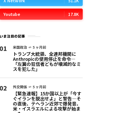
X Network
51.1K
Youtube
17.8K
いま注目の記事
01
米国政治
5 ヶ月前
トランプ大統領、全連邦機関に
Anthropicの使用停止を命令—
「左翼の狂信者どもが壊滅的なミ
スを犯した」
02
外交関係
5 ヶ月前
【緊急速報】15か国以上が「今す
ぐイランを脱出せよ」と警告—そ
の直後、テヘラン近郊で爆発音。
米・イスラエルによる攻撃が始ま