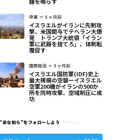
鐘を鳴らす
中東
5 ヶ月前
イスラエルがイランに先制攻
撃、米国関与でテヘラン大爆
発 トランプ大統領「イラン
軍に武器を捨てろ」、体制転
覆促す
国際政治
5 ヶ月前
イスラエル国防軍(IDF)史上
最大規模の空襲ーイスラエル
空軍200機がイランの500か
所を同時攻撃、空域制圧に成
功
"あな知ら"をフォローしよう