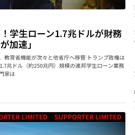
！学生ローン1.7兆ドルが財務
革が加速」
、教育省機能が次々と他省庁へ移管 トランプ政権は
約1.7兆ドル（約250兆円）規模の連邦学生ローン業務
門家は