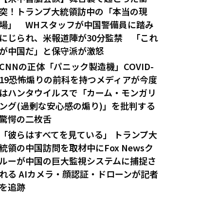
突！トランプ大統領訪中の「本当の現
場」 WHスタッフが中国警備員に踏み
にじられ、米報道陣が30分監禁 「これ
が中国だ」と保守派が激怒
CNNの正体「パニック製造機」COVID-
19恐怖煽りの前科を持つメディアが今度
はハンタウイルスで「カーム・モンガリ
ング(過剰な安心感の煽り)」を批判する
驚愕の二枚舌
「彼らはすべてを見ている」 トランプ大
統領の中国訪問を取材中にFox Newsク
ルーが中国の巨大監視システムに捕捉さ
れる AIカメラ・顔認証・ドローンが記者
を追跡