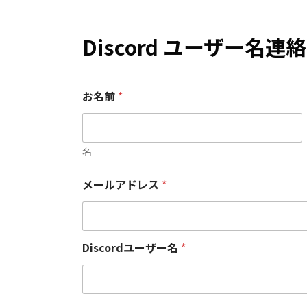
Discord ユーザー名
お名前
*
名
D
メールアドレス
*
i
s
c
o
r
Discordユーザー名
*
d
ユ
ー
ザ
ー