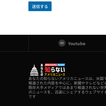
名
送信する
お
名
前
D
i
s
c
o
Youtube
r
d
ユ
ー
ザ
ー
名
あなたの知らないアメリカニュースは、米国
報道された内容を中心に、新聞やテレビなど
既存大手メディアではあまり報道されない世
のニュースを、迅速にシェアするウェブサイ
です